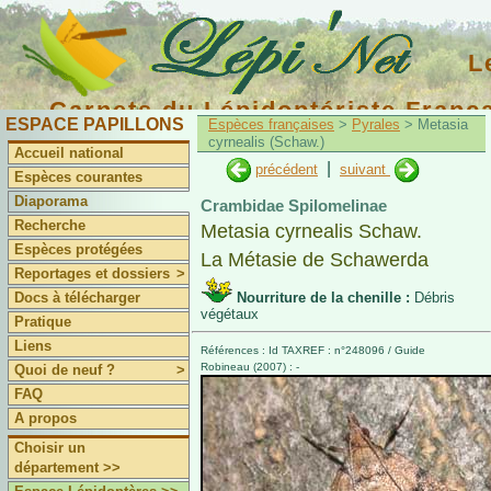
L
Carnets du Lépidoptériste Franç
ESPACE PAPILLONS
Espèces françaises
>
Pyrales
> Metasia
cyrnealis (Schaw.)
Accueil national
|
précédent
suivant
Espèces courantes
Diaporama
Crambidae Spilomelinae
Recherche
Metasia cyrnealis Schaw.
Espèces protégées
La Métasie de Schawerda
Reportages et dossiers
>
Docs à télécharger
Nourriture de la chenille :
Débris
végétaux
Pratique
Liens
Références : Id TAXREF : n°248096 / Guide
Robineau (2007) : -
Quoi de neuf ?
>
FAQ
A propos
Choisir un
département >>