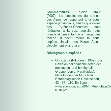
Commentaires :
Selon Leraut
(2007), les populations du sud-est
des Alpes se rapportent à la sous-
espèce provincialis, tandis que celles
des Pyrénées-Orientales sont
référables à la ssp. sepialis, plus
grande et présentant une frange plus
foncée. Il décrit même la sous-
espèce cleualis des Hautes-Alpes,
globalement plus claire.
Bibliographie espèce :
Obraztsov (Nikolaus), 1952.- Zur
Revision der Synaphe-Arten der
moldavica- und bombycalis-
Gruppe (Lepid. Pyralididae).
Mitteilungen der Münchner
Entomologischen Gesellschaft,
42 : 87 - 110. En ligne :
www.zoobodat.at/pdf/MittMuenchEntG
0110.pdf