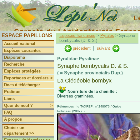
L
Carnets du Lépidoptériste Franç
ESPACE PAPILLONS
Espèces françaises
>
Pyrales
> Synaphe
bombycalis (D. & S.)
Accueil national
|
précédent
suivant
Espèces courantes
Diaporama
Pyralidae Pyralinae
Recherche
Synaphe bombycalis D. & S.
Espèces protégées
( = Synaphe provincialis Dup.)
Reportages et dossiers
>
La Clédéobie bombyx
Docs à télécharger
Nourriture de la chenille :
Pratique
Diverses graminées.
Liens
Quoi de neuf ?
>
Références : Id TAXREF : n°248076 / Guide
Robineau (2007) : -
FAQ
A propos
Choisir un
département >>