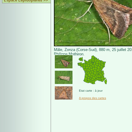
Espace Lépidoptères >>
Mâle, Zonza (Corse-Sud), 880 m, 25 juillet 2
Philippe Mothiron.
Etat carte : à jour
A propos des cartes