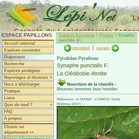
L
Carnets du Lépidoptériste Franç
ESPACE PAPILLONS
Espèces françaises
>
Pyrales
> Synaphe
punctalis (F.)
Accueil national
|
précédent
suivant
Espèces courantes
Diaporama
Pyralidae Pyralinae
Recherche
Synaphe punctalis F.
Espèces protégées
La Clédéobie étroite
Reportages et dossiers
>
Docs à télécharger
Nourriture de la chenille :
Mousses terrestres lieux humides
Pratique
Liens
Références : Id TAXREF : n°248078 / Guide
Robineau (2007) : -
Quoi de neuf ?
>
FAQ
A propos
Choisir un
département >>