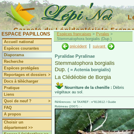
L
Carnets du Lépidoptériste Franç
ESPACE PAPILLONS
Espèces françaises
>
Pyrales
>
Stemmatophora borgialis (Dup.)
Accueil national
|
précédent
suivant
Espèces courantes
Diaporama
Pyralidae Pyralinae
Recherche
Stemmatophora borgialis
Espèces protégées
Dup.
( = Actenia borgialis)
Reportages et dossiers
>
La Clédéobie de Borgia
Docs à télécharger
Nourriture de la chenille :
Débris
Pratique
végétaux au sol.
Liens
Quoi de neuf ?
>
Références : Id TAXREF : n°813612 / Guide
Robineau (2007) : -
FAQ
A propos
Choisir un
département >>