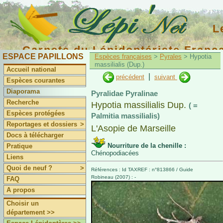
L
Carnets du Lépidoptériste Franç
ESPACE PAPILLONS
Espèces françaises
>
Pyrales
> Hypotia
massilialis (Dup.)
Accueil national
|
précédent
suivant
Espèces courantes
Diaporama
Pyralidae Pyralinae
Recherche
Hypotia massilialis Dup.
( =
Espèces protégées
Palmitia massilialis)
Reportages et dossiers
>
L'Asopie de Marseille
Docs à télécharger
Nourriture de la chenille :
Pratique
Chénopodiacées
Liens
Quoi de neuf ?
>
Références : Id TAXREF : n°813866 / Guide
Robineau (2007) : -
FAQ
A propos
Choisir un
département >>