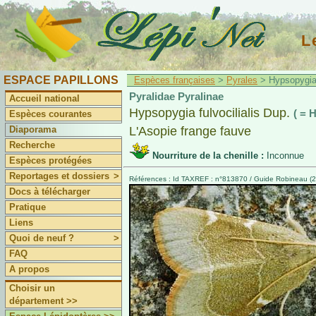
L
ESPACE PAPILLONS
Espèces françaises
>
Pyrales
> Hypsopygia f
Pyralidae Pyralinae
Accueil national
Hypsopygia fulvocilialis Dup.
( = H
Espèces courantes
Diaporama
L'Asopie frange fauve
Recherche
Nourriture de la chenille :
Inconnue
Espèces protégées
Reportages et dossiers
>
Références : Id TAXREF : n°813870 / Guide Robineau (20
Docs à télécharger
Pratique
Liens
Quoi de neuf ?
>
FAQ
A propos
Choisir un
département >>