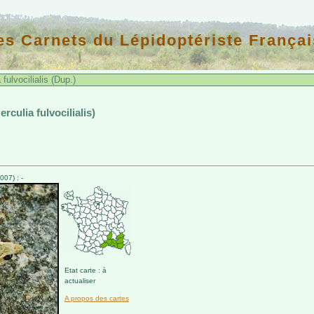
es Carnets du Lépidoptériste Françai
ulvocilialis (Dup.)
erculia fulvocilialis)
07) : -
Etat carte : à
actualiser
A propos des cartes