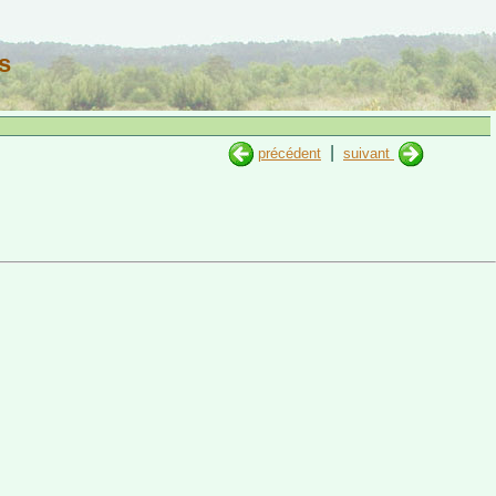
s
|
précédent
suivant