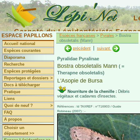
L
Carnets du Lépidoptériste Franç
ESPACE PAPILLONS
Espèces françaises
>
Pyrales
> Bostra
obsoletalis (Mann)
Accueil national
|
précédent
suivant
Espèces courantes
Diaporama
Pyralidae Pyralinae
Recherche
Bostra obsoletalis Mann
( =
Espèces protégées
Therapne obsoletalis)
Reportages et dossiers
>
L'Asopie de Bursa
Docs à télécharger
Nourriture de la chenille :
Débris
Pratique
végétaux et cadavres d'insectes.
Liens
Quoi de neuf ?
>
Références : Id TAXREF : n°716903 / Guide
Robineau (2007) : -
FAQ
A propos
Choisir un
département >>