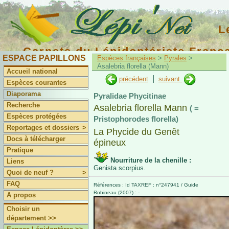
L
Carnets du Lépidoptériste Franç
ESPACE PAPILLONS
Espèces françaises
>
Pyrales
>
Asalebria florella (Mann)
Accueil national
|
précédent
suivant
Espèces courantes
Diaporama
Pyralidae Phycitinae
Recherche
Asalebria florella Mann
( =
Espèces protégées
Pristophorodes florella)
Reportages et dossiers
>
La Phycide du Genêt
Docs à télécharger
épineux
Pratique
Nourriture de la chenille :
Liens
Genista scorpius.
Quoi de neuf ?
>
FAQ
Références : Id TAXREF : n°247941 / Guide
Robineau (2007) : -
A propos
Choisir un
département >>