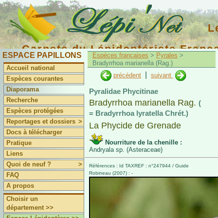
L
Carnets du Lépidoptériste Franç
ESPACE PAPILLONS
Espèces françaises
>
Pyrales
>
Bradyrrhoa marianella (Rag.)
Accueil national
|
précédent
suivant
Espèces courantes
Diaporama
Pyralidae Phycitinae
Recherche
Bradyrrhoa marianella Rag.
(
Espèces protégées
= Bradyrrhoa lyratella Chrét.)
Reportages et dossiers
>
La Phycide de Grenade
Docs à télécharger
Nourriture de la chenille :
Pratique
Andryala sp. (Asteraceae)
Liens
Quoi de neuf ?
>
Références : Id TAXREF : n°247944 / Guide
Robineau (2007) : -
FAQ
A propos
Choisir un
département >>