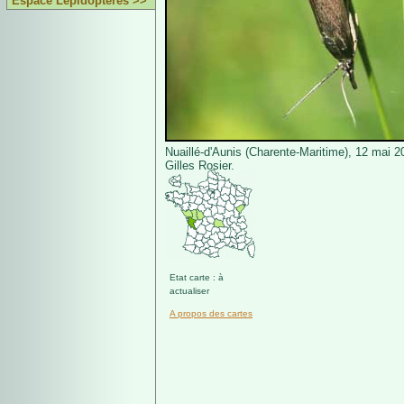
Espace Lépidoptères >>
Nuaillé-d'Aunis (Charente-Maritime), 12 mai 
Gilles Rosier.
Etat carte : à
actualiser
A propos des cartes