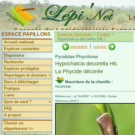
L
Carnets du Lépidoptériste Franç
ESPACE PAPILLONS
Espèces françaises
>
Pyrales
>
Hypochalcia decorella (Hb.)
Accueil national
|
précédent
suivant
Espèces courantes
Diaporama
Pyralidae Phycitinae
Recherche
Hypochalcia decorella Hb.
Espèces protégées
La Phycide décorée
Reportages et dossiers
>
Docs à télécharger
Nourriture de la chenille :
inconnue
Pratique
Liens
Références : Id TAXREF : n°247986 / Guide
Robineau (2007) : -
Quoi de neuf ?
>
FAQ
A propos
Choisir un
département >>