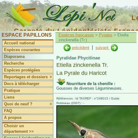
L
Carnets du Lépidoptériste Franç
ESPACE PAPILLONS
Espèces françaises
>
Pyrales
> Etiella
zinckenella (Tr.)
Accueil national
|
précédent
suivant
Espèces courantes
Diaporama
Pyralidae Phycitinae
Recherche
Etiella zinckenella Tr.
Espèces protégées
La Pyrale du Haricot
Reportages et dossiers
>
Docs à télécharger
Nourriture de la chenille :
Gousses de diverses Légumineuses.
Pratique
Liens
Références : Id TAXREF : n°248015 / Guide
Robineau (2007) : -
Quoi de neuf ?
>
FAQ
A propos
Choisir un
département >>