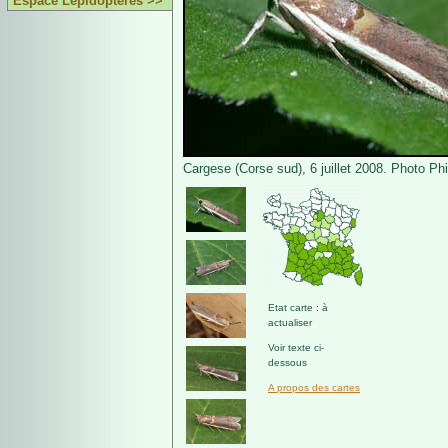
Espace Lépidoptères >>
Cargese (Corse sud), 6 juillet 2008. Photo Phi
Etat carte : à
actualiser
Voir texte ci-
dessous
A propos des cartes