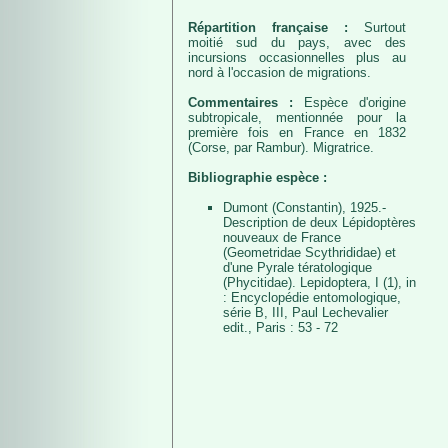
Répartition française :
Surtout
moitié sud du pays, avec des
incursions occasionnelles plus au
nord à l'occasion de migrations.
Commentaires :
Espèce d'origine
subtropicale, mentionnée pour la
première fois en France en 1832
(Corse, par Rambur). Migratrice.
Bibliographie espèce :
Dumont (Constantin), 1925.-
Description de deux Lépidoptères
nouveaux de France
(Geometridae Scythrididae) et
d'une Pyrale tératologique
(Phycitidae). Lepidoptera, I (1), in
: Encyclopédie entomologique,
série B, III, Paul Lechevalier
edit., Paris : 53 - 72