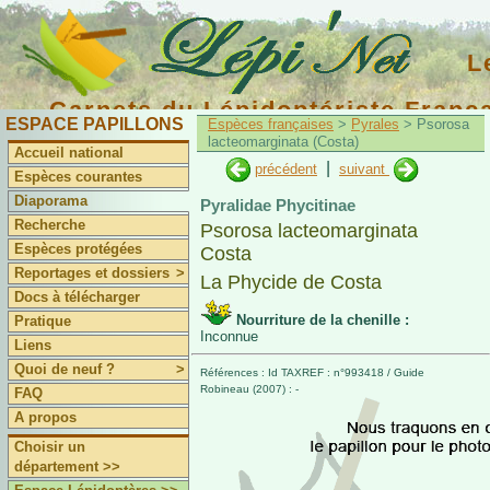
L
Carnets du Lépidoptériste Franç
ESPACE PAPILLONS
Espèces françaises
>
Pyrales
> Psorosa
lacteomarginata (Costa)
Accueil national
|
précédent
suivant
Espèces courantes
Diaporama
Pyralidae Phycitinae
Recherche
Psorosa lacteomarginata
Espèces protégées
Costa
Reportages et dossiers
>
La Phycide de Costa
Docs à télécharger
Nourriture de la chenille :
Pratique
Inconnue
Liens
Quoi de neuf ?
>
Références : Id TAXREF : n°993418 / Guide
Robineau (2007) : -
FAQ
A propos
Choisir un
département >>