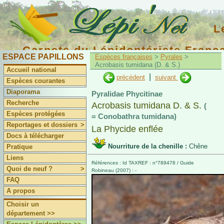
L
Carnets du Lépidoptériste Franç
ESPACE PAPILLONS
Espèces françaises
>
Pyrales
>
Acrobasis tumidana (D. & S.)
Accueil national
|
précédent
suivant
Espèces courantes
Diaporama
Pyralidae Phycitinae
Recherche
Acrobasis tumidana D. & S.
(
Espèces protégées
= Conobathra tumidana)
Reportages et dossiers
>
La Phycide enflée
Docs à télécharger
Nourriture de la chenille :
Chêne
Pratique
Liens
Références : Id TAXREF : n°789478 / Guide
Quoi de neuf ?
>
Robineau (2007) : -
FAQ
A propos
Choisir un
département >>