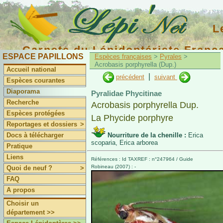
L
Carnets du Lépidoptériste Franç
ESPACE PAPILLONS
Espèces françaises
>
Pyrales
>
Acrobasis porphyrella (Dup.)
Accueil national
|
précédent
suivant
Espèces courantes
Diaporama
Pyralidae Phycitinae
Recherche
Acrobasis porphyrella Dup.
Espèces protégées
La Phycide porphyre
Reportages et dossiers
>
Docs à télécharger
Nourriture de la chenille :
Erica
scoparia, Erica arborea
Pratique
Liens
Références : Id TAXREF : n°247964 / Guide
Robineau (2007) : -
Quoi de neuf ?
>
FAQ
A propos
Choisir un
département >>