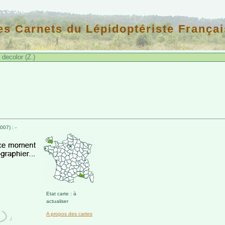
es Carnets du Lépidoptériste Françai
decolor (Z.)
07) : -
Etat carte : à
actualiser
A propos des cartes