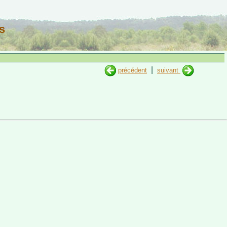
s
|
précédent
suivant