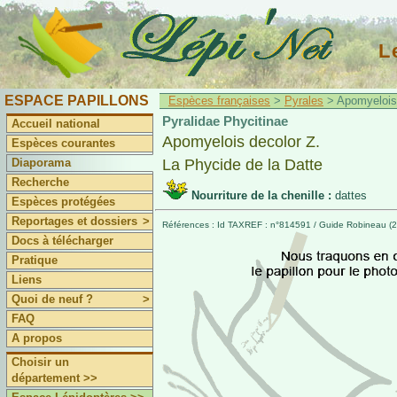
L
ESPACE PAPILLONS
Espèces françaises
>
Pyrales
> Apomyelois 
Pyralidae Phycitinae
Accueil national
Apomyelois decolor Z.
Espèces courantes
Diaporama
La Phycide de la Datte
Recherche
Nourriture de la chenille :
dattes
Espèces protégées
Reportages et dossiers
>
Références : Id TAXREF : n°814591 / Guide Robineau (20
Docs à télécharger
Pratique
Liens
Quoi de neuf ?
>
FAQ
A propos
Choisir un
département >>