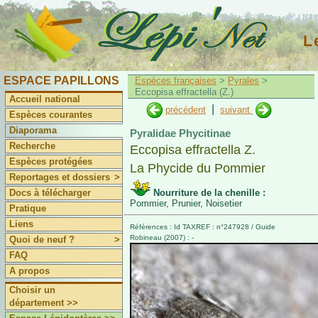
L
ESPACE PAPILLONS
Espèces françaises
>
Pyrales
>
Eccopisa effractella (Z.)
Accueil national
|
précédent
suivant
Espèces courantes
Diaporama
Pyralidae Phycitinae
Recherche
Eccopisa effractella Z.
Espèces protégées
La Phycide du Pommier
Reportages et dossiers
>
Docs à télécharger
Nourriture de la chenille :
Pommier, Prunier, Noisetier
Pratique
Liens
Références : Id TAXREF : n°247928 / Guide
Robineau (2007) : -
Quoi de neuf ?
>
FAQ
A propos
Choisir un
département >>