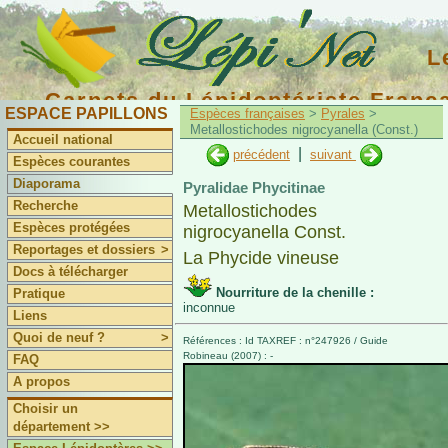
L
Carnets du Lépidoptériste Franç
ESPACE PAPILLONS
Espèces françaises
>
Pyrales
>
Metallostichodes nigrocyanella (Const.)
Accueil national
|
précédent
suivant
Espèces courantes
Diaporama
Pyralidae Phycitinae
Recherche
Metallostichodes
Espèces protégées
nigrocyanella Const.
Reportages et dossiers
>
La Phycide vineuse
Docs à télécharger
Nourriture de la chenille :
Pratique
inconnue
Liens
Quoi de neuf ?
>
Références : Id TAXREF : n°247926 / Guide
Robineau (2007) : -
FAQ
A propos
Choisir un
département >>