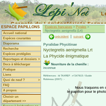
L
Carnets du Lépidoptériste Franç
ESPACE PAPILLONS
Espèces françaises
>
Pyrales
>
Nyctegretis aenigmella (Lrt)
Accueil national
|
précédent
suivant
Espèces courantes
Diaporama
Pyralidae Phycitinae
Recherche
Nyctegretis aenigmella Lrt
Espèces protégées
La Phycide énigmatique
Reportages et dossiers
>
Docs à télécharger
Nourriture de la chenille :
inconnue
Pratique
Liens
Références : Id TAXREF : n°247915 / Guide
Robineau (2007) : -
Quoi de neuf ?
>
FAQ
A propos
Choisir un
département >>