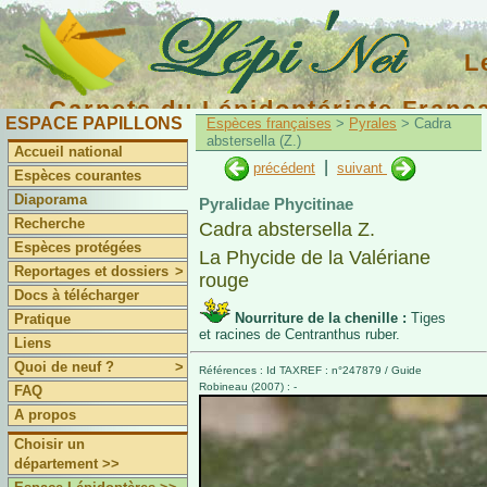
L
Carnets du Lépidoptériste Franç
ESPACE PAPILLONS
Espèces françaises
>
Pyrales
> Cadra
abstersella (Z.)
Accueil national
|
précédent
suivant
Espèces courantes
Diaporama
Pyralidae Phycitinae
Recherche
Cadra abstersella Z.
Espèces protégées
La Phycide de la Valériane
Reportages et dossiers
>
rouge
Docs à télécharger
Nourriture de la chenille :
Tiges
Pratique
et racines de Centranthus ruber.
Liens
Quoi de neuf ?
>
Références : Id TAXREF : n°247879 / Guide
Robineau (2007) : -
FAQ
A propos
Choisir un
département >>