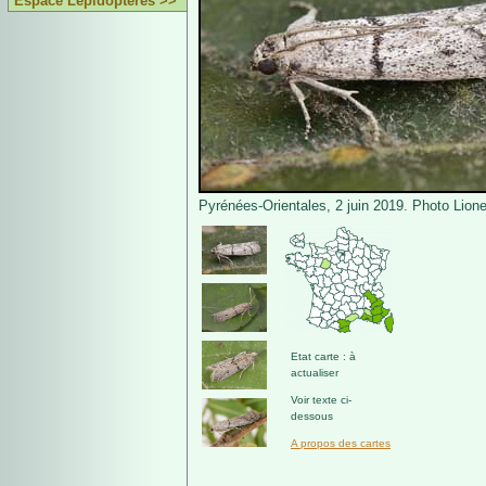
Espace Lépidoptères >>
Pyrénées-Orientales, 2 juin 2019. Photo Lione
Etat carte : à
actualiser
Voir texte ci-
dessous
A propos des cartes