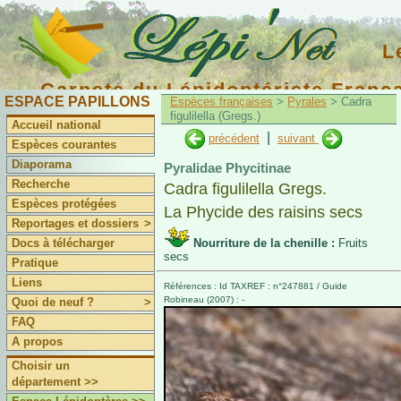
L
Carnets du Lépidoptériste Franç
ESPACE PAPILLONS
Espèces françaises
>
Pyrales
> Cadra
figulilella (Gregs.)
Accueil national
|
précédent
suivant
Espèces courantes
Diaporama
Pyralidae Phycitinae
Recherche
Cadra figulilella Gregs.
Espèces protégées
La Phycide des raisins secs
Reportages et dossiers
>
Docs à télécharger
Nourriture de la chenille :
Fruits
secs
Pratique
Liens
Références : Id TAXREF : n°247881 / Guide
Robineau (2007) : -
Quoi de neuf ?
>
FAQ
A propos
Choisir un
département >>