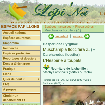
L
Carnets du Lépidoptériste Franç
ESPACE PAPILLONS
Espèces françaises
>
Rhopalocères
>
Muschampia floccifera (Z.)
Accueil national
|
précédent
suivant
Espèces courantes
Diaporama
Hesperiidae Pyrginae
Recherche
Muschampia floccifera Z.
( =
Espèces protégées
Carcharodus floccifer)
Reportages et dossiers
>
L'Hespérie à toupets
Docs à télécharger
Nourriture de la chenille :
Pratique
Stachys officinalis (parfois S. recta)
Liens
Quoi de neuf ?
>
Références : Id TAXREF : n°956888 / Guide
Robineau (2007) : -
FAQ
A propos
Choisir un
département >>