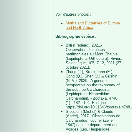
Voir d'autres photos :
Moths and Butterflies of Europe
and North Africa
Bibliographie espèce :
Billi (Frédéric), 2021.-
Observation d’espèces
patrimoniales au Mont Chauve
(Lepidoptera, Orthoptera). Riviera
Scientifique, 105, 7-12, 2021 (27
octobre 2021).
Zhang (J.), Brockmann (E.),
Cong (Q.), Shen (J.) & Grishin
(N. V.), 2020.- A genomic
perspective on the taxonomy of
the subtribe Carcharodina
(Lepidoptera: Hesperiidae:
Carcharodini). - Zootaxa, 4748
(1) : 182 - 194. En ligne :
https://doi.org/10.11646/zootaxa.4748.
Stoecklin (Michel) & Claude
(André), 2017.- Observations de
Carcharodus floccifer (Zeller,
1847) dans le département des
Vosges (Lep. Hesperiidae).