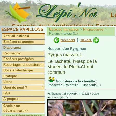
L
Carnets du Lépidoptériste Franç
ESPACE PAPILLONS
Espèces françaises
>
Rhopalocères
>
Pyrgus malvae (L.)
Accueil national
|
précédent
suivant
Espèces courantes
Diaporama
Hesperiidae Pyrginae
Recherche
Pyrgus malvae L.
Espèces protégées
Le Tacheté, l'Hesp.de la
Reportages et dossiers
>
Mauve, le Plain-Chant
Docs à télécharger
commun
Pratique
Nourriture de la chenille :
Liens
Rosacées (Potentilla, Filipendula...)
Quoi de neuf ?
>
FAQ
Références : Id TAXREF : n°53221 / Guide
Robineau (2007) : -
A propos
Choisir un
département >>