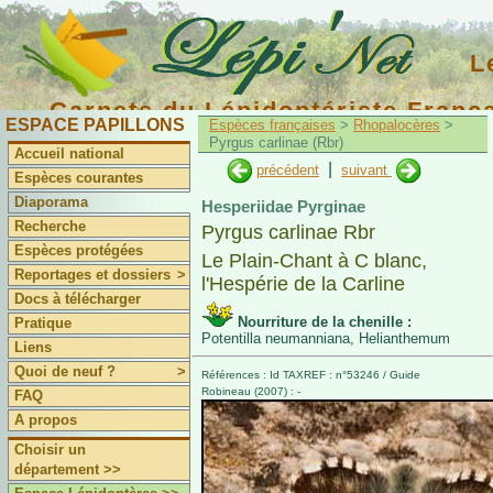
L
Carnets du Lépidoptériste Franç
ESPACE PAPILLONS
Espèces françaises
>
Rhopalocères
>
Pyrgus carlinae (Rbr)
Accueil national
|
précédent
suivant
Espèces courantes
Diaporama
Hesperiidae Pyrginae
Recherche
Pyrgus carlinae Rbr
Espèces protégées
Le Plain-Chant à C blanc,
Reportages et dossiers
>
l'Hespérie de la Carline
Docs à télécharger
Nourriture de la chenille :
Pratique
Potentilla neumanniana, Helianthemum
Liens
Quoi de neuf ?
>
Références : Id TAXREF : n°53246 / Guide
Robineau (2007) : -
FAQ
A propos
Choisir un
département >>