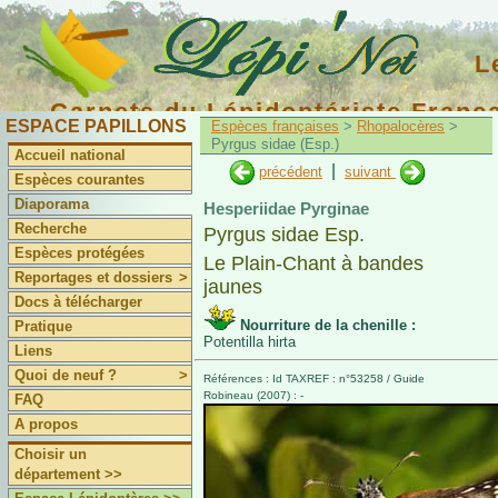
L
Carnets du Lépidoptériste Franç
ESPACE PAPILLONS
Espèces françaises
>
Rhopalocères
>
Pyrgus sidae (Esp.)
Accueil national
|
précédent
suivant
Espèces courantes
Diaporama
Hesperiidae Pyrginae
Recherche
Pyrgus sidae Esp.
Espèces protégées
Le Plain-Chant à bandes
Reportages et dossiers
>
jaunes
Docs à télécharger
Nourriture de la chenille :
Pratique
Potentilla hirta
Liens
Quoi de neuf ?
>
Références : Id TAXREF : n°53258 / Guide
Robineau (2007) : -
FAQ
A propos
Choisir un
département >>