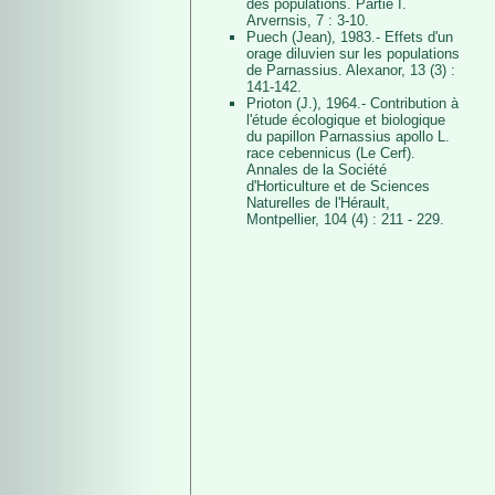
des populations. Partie I.
Arvernsis, 7 : 3-10.
Puech (Jean), 1983.- Effets d'un
orage diluvien sur les populations
de Parnassius. Alexanor, 13 (3) :
141-142.
Prioton (J.), 1964.- Contribution à
l'étude écologique et biologique
du papillon Parnassius apollo L.
race cebennicus (Le Cerf).
Annales de la Société
d'Horticulture et de Sciences
Naturelles de l'Hérault,
Montpellier, 104 (4) : 211 - 229.