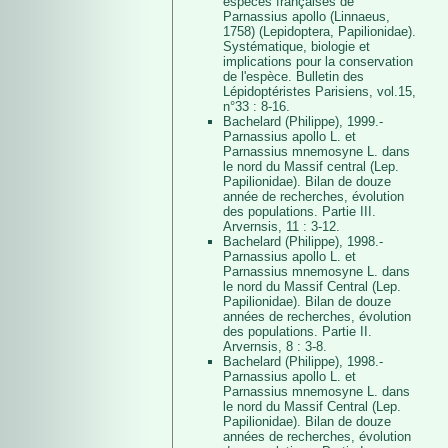
espèces françaises de
Parnassius apollo (Linnaeus,
1758) (Lepidoptera, Papilionidae).
Systématique, biologie et
implications pour la conservation
de l'espèce. Bulletin des
Lépidoptéristes Parisiens, vol.15,
n°33 : 8-16.
Bachelard (Philippe), 1999.-
Parnassius apollo L. et
Parnassius mnemosyne L. dans
le nord du Massif central (Lep.
Papilionidae). Bilan de douze
année de recherches, évolution
des populations. Partie III.
Arvernsis, 11 : 3-12.
Bachelard (Philippe), 1998.-
Parnassius apollo L. et
Parnassius mnemosyne L. dans
le nord du Massif Central (Lep.
Papilionidae). Bilan de douze
années de recherches, évolution
des populations. Partie II.
Arvernsis, 8 : 3-8.
Bachelard (Philippe), 1998.-
Parnassius apollo L. et
Parnassius mnemosyne L. dans
le nord du Massif Central (Lep.
Papilionidae). Bilan de douze
années de recherches, évolution