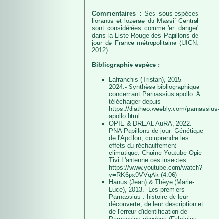
Commentaires :
Ses sous-espèces
lioranus et lozerae du Massif Central
sont considérées comme 'en danger'
dans la Liste Rouge des Papillons de
jour de France métropolitaine (UICN,
2012).
Bibliographie espèce :
Lafranchis (Tristan), 2015 -
2024.- Synthèse bibliographique
concernant Parnassius apollo. A
télécharger depuis
https://diatheo.weebly.com/parnassius
apollo.html
OPIE & DREAL AuRA, 2022.-
PNA Papillons de jour- Génétique
de l'Apollon, comprendre les
effets du réchauffement
climatique. Chaîne Youtube Opie
Tivi L'antenne des insectes :
https://www.youtube.com/watch?
v=RK6px9VVqAk (4:06)
Hanus (Jean) & Thèye (Marie-
Luce), 2013.- Les premiers
Parnassius : histoire de leur
découverte, de leur description et
de l'erreur d'identification de
Parnassius phoebus (Fabricius,