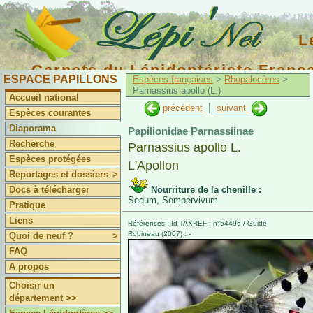
L
Carnets du Lépidoptériste Franç
ESPACE PAPILLONS
Espèces françaises
>
Rhopalocères
>
Parnassius apollo (L.)
Accueil national
|
précédent
suivant
Espèces courantes
Diaporama
Papilionidae Parnassiinae
Recherche
Parnassius apollo L.
Espèces protégées
L'Apollon
Reportages et dossiers
>
Docs à télécharger
Nourriture de la chenille :
Sedum, Sempervivum
Pratique
Liens
Références : Id TAXREF : n°54496 / Guide
Robineau (2007) : -
Quoi de neuf ?
>
FAQ
A propos
Choisir un
département >>