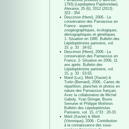
1793) (Lepidoptera Papilionidae).
Alexanor, 25 (6), 2012 (2013) :
323 - 354.
Descimon (Henri), 2006.- La
conservation des Parnassius en
France : aspects
zoogéographiques, écologiques,
démographiques et génétiques.
1- Situation en 1995. Bulletin des
Lépidoptéristes parisiens, vol.
15, p. 33 : 34-52.
Descimon (Henri), 2006.- La
conservation des Parnassius en
France. 2- Situation en 2006, 11
ans après. Bulletin des
Lépidoptéristes parisiens, vol.
15, p. 33 : 53-55.
Manil (Luc), Mérit (Xavier) &
Turlin (Bernard), 2006.- Cartes de
répartition, planches et photos en
nature des Parnassius français.
Avec la collaboration de Michel
Gaboly, Yvan Diringer, Bruno
Serrurier et Philippe Mothiron.
Bulletin des Lépidoptéristes
Parisiens, vol. 15, n°33 : 20-33.
Mérit (Xavier) & Mérit
(Véronique), 2006.- Contribution
à la connaissance des sous-