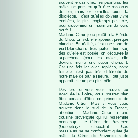
souvent le cas chez les papillons, les
mâles ne pensent qu'à être reconnus
de loin, mais les femelles jouent la
discrétion... c'est qu'elles doivent vivre
cachées, le plus longtemps possible,
pour disséminer un maximum de leurs
oeufs !
Madame Citron joue plutôt à la Piéride
du Chou. En vol, elle apparaît presque
blanche. En réalité, c’est une sorte de
vert-blanchâtre très pâle
. Bien sûr,
dès qu’elle est posée, on découvre la
supercherie (pour les mâles, elle
devient même une super chérie...).
Car une fois les ailes repliées, notre
femelle n’est pas très différente de
notre mâle de tout à l’heure. Tout juste
apparaît-elle un peu plus pâle.
Dès lors, si vous vous trouvez
au
nord de la Loire
, vous pourrez bien
être certain d’être en présence de
Madame Citron. Mais si vous vous
trouvez dans le sud de la France,
attention : Madame Citron a une
cousine provençale qui lui ressemble
beaucoup : le Citron de Provence
(Gonepteryx cleopatra). Ces
messieurs ne se confondent guère (le
mâle du Citron de Provence a de