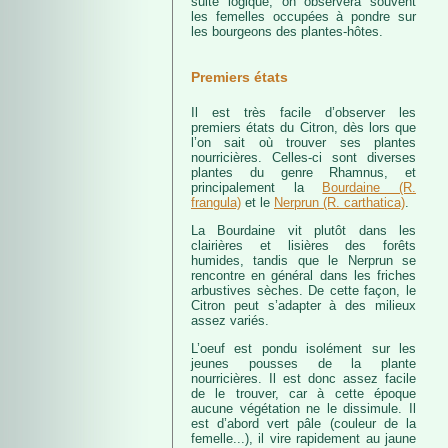
suite logique, on observera souvent
les femelles occupées à pondre sur
les bourgeons des plantes-hôtes.
Premiers états
Il est très facile d’observer les
premiers états du Citron, dès lors que
l’on sait où trouver ses plantes
nourricières. Celles-ci sont diverses
plantes du genre Rhamnus, et
principalement la
Bourdaine (R.
frangula)
et le
Nerprun (R. carthatica)
.
La Bourdaine vit plutôt dans les
clairières et lisières des forêts
humides, tandis que le Nerprun se
rencontre en général dans les friches
arbustives sèches. De cette façon, le
Citron peut s’adapter à des milieux
assez variés.
L’oeuf est pondu isolément sur les
jeunes pousses de la plante
nourricières. Il est donc assez facile
de le trouver, car à cette époque
aucune végétation ne le dissimule. Il
est d’abord vert pâle (couleur de la
femelle...), il vire rapidement au jaune