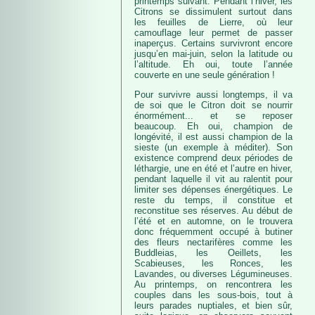
printemps suivant. Pendant l’hiver, les
Citrons se dissimulent surtout dans
les feuilles de Lierre, où leur
camouflage leur permet de passer
inaperçus. Certains survivront encore
jusqu’en mai-juin, selon la latitude ou
l’altitude. Eh oui, toute l’année
couverte en une seule génération !
Pour survivre aussi longtemps, il va
de soi que le Citron doit se nourrir
énormément... et se reposer
beaucoup. Eh oui, champion de
longévité, il est aussi champion de la
sieste (un exemple à méditer). Son
existence comprend deux périodes de
léthargie, une en été et l’autre en hiver,
pendant laquelle il vit au ralentit pour
limiter ses dépenses énergétiques. Le
reste du temps, il constitue et
reconstitue ses réserves. Au début de
l’été et en automne, on le trouvera
donc fréquemment occupé à butiner
des fleurs nectarifères comme les
Buddleias, les Oeillets, les
Scabieuses, les Ronces, les
Lavandes, ou diverses Légumineuses.
Au printemps, on rencontrera les
couples dans les sous-bois, tout à
leurs parades nuptiales, et bien sûr,