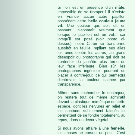
Si l’on est en présence d’un
mâle
,
impossible de se tromper ! Il n’existe
en France aucun autre papillon
possédant cette
belle couleur jaune
vif
. Une couleur qui, soit dit en
passant, n’apparaît vraiment que
lorsque le papillon est en vol... car
lorsqu’il est posé (voir photo ci-
dessus), notre Citron se transforme
aussitôt en feuille, repliant ses ailes
les unes contre les autres, au grand
désespoir du photographe qui doit se
contenter du jaunâtre plus terne de
leur face inférieure. Bien sûr, les
photographes ingénieux pourront se
placer à contre-jour, ce qui permettra
d’entrevoir la couleur cachée par
transparence...
Même sans rechercher le contrejour,
on restera tout de même admiratif
devant la plastique mimétique de cette
espèce, dont les nervures en relief et
les contours subtilement falqués lui
permettent de se fondre totalement, au
repos, dans un décor végétal.
Si nous avons affaire à une
femelle
,
les choses se corsent un peu... C'est