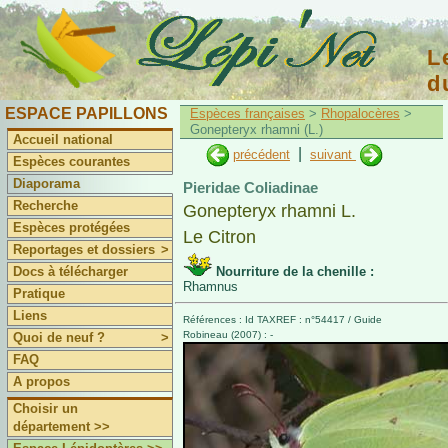
L
d
Lépidoptériste Français
ESPACE PAPILLONS
Espèces françaises
>
Rhopalocères
>
Gonepteryx rhamni (L.)
Accueil national
|
précédent
suivant
Espèces courantes
Diaporama
Pieridae Coliadinae
Recherche
Gonepteryx rhamni L.
Espèces protégées
Le Citron
Reportages et dossiers
>
Docs à télécharger
Nourriture de la chenille :
Rhamnus
Pratique
Liens
Références : Id TAXREF : n°54417 / Guide
Robineau (2007) : -
Quoi de neuf ?
>
FAQ
A propos
Choisir un
département >>