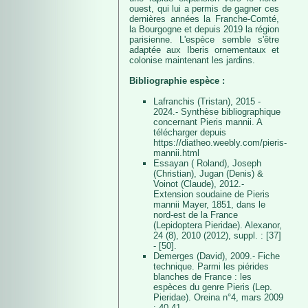
ouest, qui lui a permis de gagner ces
dernières années la Franche-Comté,
la Bourgogne et depuis 2019 la région
parisienne. L'espèce semble s'être
adaptée aux Iberis ornementaux et
colonise maintenant les jardins.
Bibliographie espèce :
Lafranchis (Tristan), 2015 -
2024.- Synthèse bibliographique
concernant Pieris mannii. A
télécharger depuis
https://diatheo.weebly.com/pieris-
mannii.html
Essayan ( Roland), Joseph
(Christian), Jugan (Denis) &
Voinot (Claude), 2012.-
Extension soudaine de Pieris
mannii Mayer, 1851, dans le
nord-est de la France
(Lepidoptera Pieridae). Alexanor,
24 (8), 2010 (2012), suppl. : [37]
- [50].
Demerges (David), 2009.- Fiche
technique. Parmi les piérides
blanches de France : les
espèces du genre Pieris (Lep.
Pieridae). Oreina n°4, mars 2009
: 40-41.