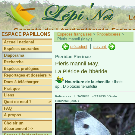
L
Carnets du Lépidoptériste Franç
ESPACE PAPILLONS
Espèces françaises
>
Rhopalocères
>
Pieris mannii (May.)
Accueil national
|
précédent
suivant
Espèces courantes
Diaporama
Pieridae Pierinae
Recherche
Pieris mannii May.
Espèces protégées
La Piéride de l'Ibéride
Reportages et dossiers
>
Docs à télécharger
Nourriture de la chenille :
Iberis
sp., Diplotaxis tenuifolia
Pratique
Liens
Références : Id TAXREF : n°219830 / Guide
Robineau (2007) : -
Quoi de neuf ?
>
FAQ
A propos
Choisir un
département >>