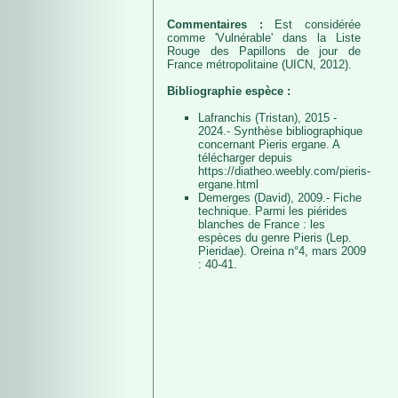
Commentaires :
Est considérée
comme 'Vulnérable' dans la Liste
Rouge des Papillons de jour de
France métropolitaine (UICN, 2012).
Bibliographie espèce :
Lafranchis (Tristan), 2015 -
2024.- Synthèse bibliographique
concernant Pieris ergane. A
télécharger depuis
https://diatheo.weebly.com/pieris-
ergane.html
Demerges (David), 2009.- Fiche
technique. Parmi les piérides
blanches de France : les
espèces du genre Pieris (Lep.
Pieridae). Oreina n°4, mars 2009
: 40-41.