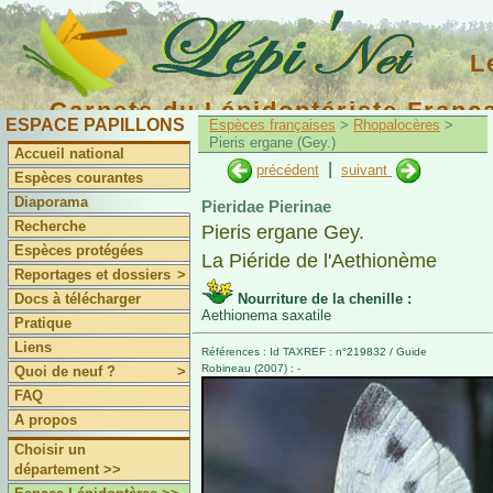
L
Carnets du Lépidoptériste Franç
ESPACE PAPILLONS
Espèces françaises
>
Rhopalocères
>
Pieris ergane (Gey.)
Accueil national
|
précédent
suivant
Espèces courantes
Diaporama
Pieridae Pierinae
Recherche
Pieris ergane Gey.
Espèces protégées
La Piéride de l'Aethionème
Reportages et dossiers
>
Docs à télécharger
Nourriture de la chenille :
Aethionema saxatile
Pratique
Liens
Références : Id TAXREF : n°219832 / Guide
Robineau (2007) : -
Quoi de neuf ?
>
FAQ
A propos
Choisir un
département >>