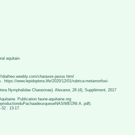
oral aquitain.
://diatheo.weebly.com/charaxes-jasius.html
a : https://www.lepidoptera.life/2020/12/01/rubrica-metamorfosi-
ptera Nymphalidae Charaxinae). Alexanor, 28 (4), Supplément, 2017
uitaine. Publication faune-aquitaine.org
ndereproductionduPachaadeuxqueueNASIMEONI.A..pdf).
-32 : 13-17.