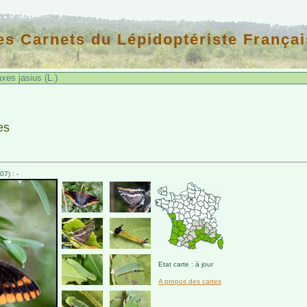
es Carnets du Lépidoptériste Françai
es jasius (L.)
es
7) : -
Etat carte : à jour
A propos des cartes