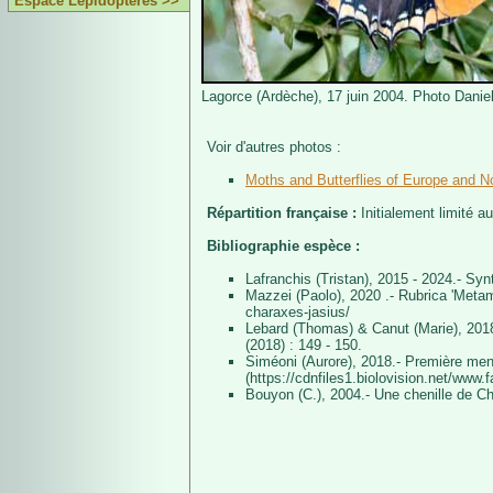
Espace Lépidoptères >>
Lagorce (Ardèche), 17 juin 2004. Photo Daniel
Voir d'autres photos :
Moths and Butterflies of Europe and No
Répartition française :
Initialement limité au
Bibliographie espèce :
Lafranchis (Tristan), 2015 - 2024.- Sy
Mazzei (Paolo), 2020 .- Rubrica 'Metamo
charaxes-jasius/
Lebard (Thomas) & Canut (Marie), 2018
(2018) : 149 - 150.
Siméoni (Aurore), 2018.- Première men
(https://cdnfiles1.biolovision.net/w
Bouyon (C.), 2004.- Une chenille de Ch