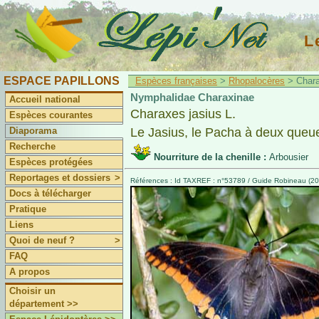
L
ESPACE PAPILLONS
Espèces françaises
>
Rhopalocères
> Charax
Nymphalidae Charaxinae
Accueil national
Charaxes jasius L.
Espèces courantes
Diaporama
Le Jasius, le Pacha à deux queu
Recherche
Nourriture de la chenille :
Arbousier
Espèces protégées
Reportages et dossiers
>
Références : Id TAXREF : n°53789 / Guide Robineau (200
Docs à télécharger
Pratique
Liens
Quoi de neuf ?
>
FAQ
A propos
Choisir un
département >>