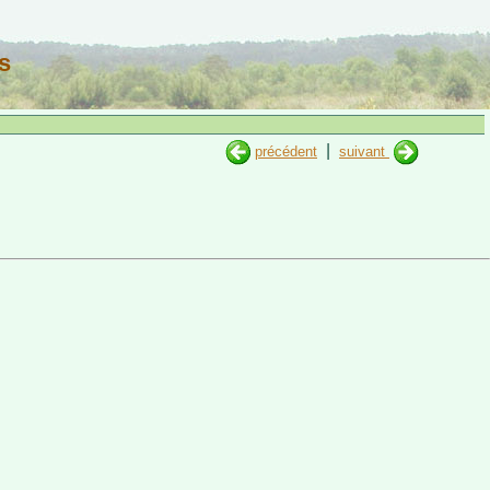
s
|
précédent
suivant