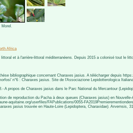
 Morel.
rth Africa
 littoral et à l'arrière-littoral méditerranéens. Depuis 2015 a colonisé tout le litt
nthèse bibliographique concernant Charaxes jasius. A télécharger depuis https
rfosi' n°6 : Charaxes jasius. Site de l'Associazione Lepidotterologica Italian
.- A propos de Charaxes jasius dans le Parc National du Mercantour (Lepido
tion de reproduction du Pacha à deux queues (Charaxes jasius) en Nouvelle-Aq
ww.faune-aquitaine.org/userfiles/FAPublications/0055-FA2019Premierementio
araxes jasius trouvée en Haute-Loire (Lepidoptera, Charaxidae). Arvernsis, 31