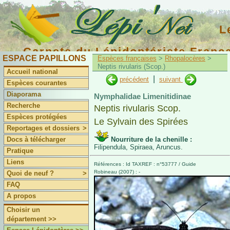
L
Carnets du Lépidoptériste Franç
ESPACE PAPILLONS
Espèces françaises
>
Rhopalocères
>
Neptis rivularis (Scop.)
Accueil national
|
précédent
suivant
Espèces courantes
Diaporama
Nymphalidae Limenitidinae
Recherche
Neptis rivularis Scop.
Espèces protégées
Le Sylvain des Spirées
Reportages et dossiers
>
Docs à télécharger
Nourriture de la chenille :
Filipendula, Spiraea, Aruncus.
Pratique
Liens
Références : Id TAXREF : n°53777 / Guide
Robineau (2007) : -
Quoi de neuf ?
>
FAQ
A propos
Choisir un
département >>