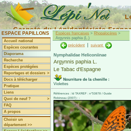
L
Carnets du Lépidoptériste Franç
ESPACE PAPILLONS
Espèces françaises
>
Rhopalocères
>
Argynnis paphia (L.)
Accueil national
|
précédent
suivant
Espèces courantes
Diaporama
Nymphalidae Heliconiinae
Recherche
Argynnis paphia L.
Espèces protégées
Le Tabac d'Espagne
Reportages et dossiers
>
Docs à télécharger
Nourriture de la chenille :
Violettes
Pratique
Liens
Références : Id TAXREF : n°53878 / Guide
Robineau (2007) : -
Quoi de neuf ?
>
FAQ
A propos
Choisir un
département >>