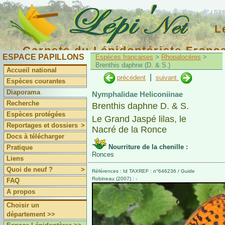
L
Carnets du Lépidoptériste Franç
ESPACE PAPILLONS
Espèces françaises
>
Rhopalocères
>
Brenthis daphne (D. & S.)
Accueil national
|
précédent
suivant
Espèces courantes
Diaporama
Nymphalidae Heliconiinae
Recherche
Brenthis daphne D. & S.
Espèces protégées
Le Grand Jaspé lilas, le
Reportages et dossiers
>
Nacré de la Ronce
Docs à télécharger
Nourriture de la chenille :
Pratique
Ronces
Liens
Quoi de neuf ?
>
Références : Id TAXREF : n°646236 / Guide
Robineau (2007) : -
FAQ
A propos
Choisir un
département >>