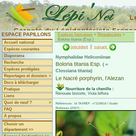
L
Carnets du Lépidoptériste Franç
ESPACE PAPILLONS
Espèces françaises
>
Rhopalocères
>
Boloria titania (Esp.)
Accueil national
|
précédent
suivant
Espèces courantes
Diaporama
Nymphalidae Heliconiinae
Recherche
Boloria titania Esp.
( =
Espèces protégées
Clossiana titania)
Reportages et dossiers
>
Le Nacré porphyrin, l'Alezan
Docs à télécharger
Nourriture de la chenille :
Pratique
Renouée bistorte, Viola biflora
Liens
Quoi de neuf ?
>
Références : Id TAXREF : n°219816 / Guide
Robineau (2007) : -
FAQ
A propos
Choisir un
département >>