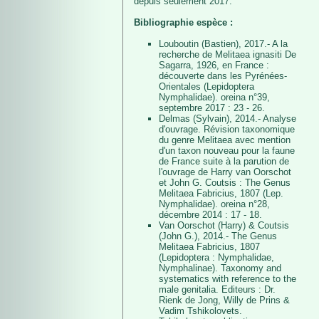
depuis seulement 2017.
Bibliographie espèce :
Louboutin (Bastien), 2017.- A la
recherche de Melitaea ignasiti De
Sagarra, 1926, en France :
découverte dans les Pyrénées-
Orientales (Lepidoptera
Nymphalidae). oreina n°39,
septembre 2017 : 23 - 26.
Delmas (Sylvain), 2014.- Analyse
d'ouvrage. Révision taxonomique
du genre Melitaea avec mention
d'un taxon nouveau pour la faune
de France suite à la parution de
l'ouvrage de Harry van Oorschot
et John G. Coutsis : The Genus
Melitaea Fabricius, 1807 (Lep.
Nymphalidae). oreina n°28,
décembre 2014 : 17 - 18.
Van Oorschot (Harry) & Coutsis
(John G.), 2014.- The Genus
Melitaea Fabricius, 1807
(Lepidoptera : Nymphalidae,
Nymphalinae). Taxonomy and
systematics with reference to the
male genitalia. Editeurs : Dr.
Rienk de Jong, Willy de Prins &
Vadim Tshikolovets.