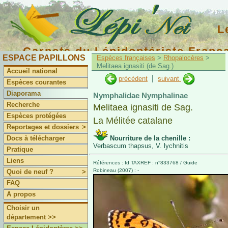
L
Carnets du Lépidoptériste Franç
ESPACE PAPILLONS
Espèces françaises
>
Rhopalocères
>
Melitaea ignasiti (de Sag.)
Accueil national
|
précédent
suivant
Espèces courantes
Diaporama
Nymphalidae Nymphalinae
Recherche
Melitaea ignasiti de Sag.
Espèces protégées
La Mélitée catalane
Reportages et dossiers
>
Docs à télécharger
Nourriture de la chenille :
Verbascum thapsus, V. lychnitis
Pratique
Liens
Références : Id TAXREF : n°833768 / Guide
Robineau (2007) : -
Quoi de neuf ?
>
FAQ
A propos
Choisir un
département >>