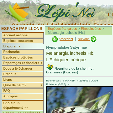
L
Carnets du Lépidoptériste Franç
ESPACE PAPILLONS
Espèces françaises
>
Rhopalocères
>
Melanargia lachesis (Hb.)
Accueil national
|
précédent
suivant
Espèces courantes
Diaporama
Nymphalidae Satyrinae
Recherche
Melanargia lachesis Hb.
Espèces protégées
L'Echiquier ibérique
Reportages et dossiers
>
Docs à télécharger
Nourriture de la chenille :
Graminées (Poacées)
Pratique
Liens
Références : Id TAXREF : n°219805 / Guide
Robineau (2007) : -
Quoi de neuf ?
>
FAQ
A propos
Choisir un
département >>