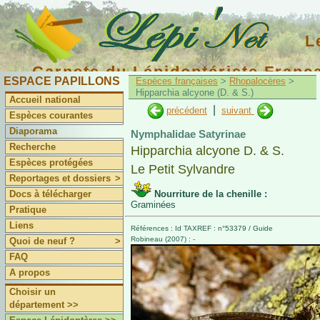
L
Carnets du Lépidoptériste Franç
ESPACE PAPILLONS
Espèces françaises
>
Rhopalocères
>
Hipparchia alcyone (D. & S.)
Accueil national
|
précédent
suivant
Espèces courantes
Diaporama
Nymphalidae Satyrinae
Recherche
Hipparchia alcyone D. & S.
Espèces protégées
Le Petit Sylvandre
Reportages et dossiers
>
Docs à télécharger
Nourriture de la chenille :
Graminées
Pratique
Liens
Références : Id TAXREF : n°53379 / Guide
Robineau (2007) : -
Quoi de neuf ?
>
FAQ
A propos
Choisir un
département >>