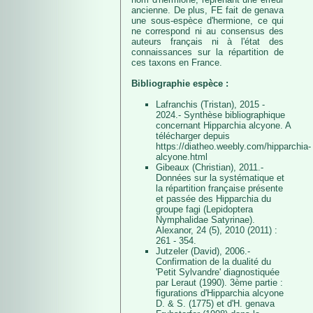
ancienne. De plus, FE fait de genava
une sous-espèce d'hermione, ce qui
ne correspond ni au consensus des
auteurs français ni à l'état des
connaissances sur la répartition de
ces taxons en France.
Bibliographie espèce :
Lafranchis (Tristan), 2015 -
2024.- Synthèse bibliographique
concernant Hipparchia alcyone. A
télécharger depuis
https://diatheo.weebly.com/hipparchia-
alcyone.html
Gibeaux (Christian), 2011.-
Données sur la systématique et
la répartition française présente
et passée des Hipparchia du
groupe fagi (Lepidoptera
Nymphalidae Satyrinae).
Alexanor, 24 (5), 2010 (2011) :
261 - 354.
Jutzeler (David), 2006.-
Confirmation de la dualité du
'Petit Sylvandre' diagnostiquée
par Leraut (1990). 3ème partie :
figurations d'Hipparchia alcyone
D. & S. (1775) et d'H. genava