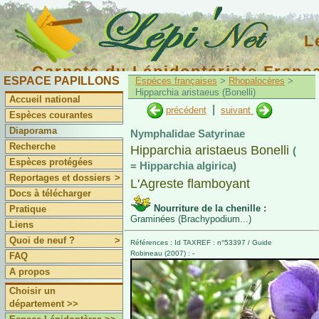
L
Carnets du Lépidoptériste Franç
ESPACE PAPILLONS
Espèces françaises
>
Rhopalocères
>
Hipparchia aristaeus (Bonelli)
Accueil national
|
précédent
suivant
Espèces courantes
Diaporama
Nymphalidae Satyrinae
Recherche
Hipparchia aristaeus Bonelli
(
Espèces protégées
= Hipparchia algirica)
Reportages et dossiers
>
L'Agreste flamboyant
Docs à télécharger
Nourriture de la chenille :
Pratique
Graminées (Brachypodium...)
Liens
Quoi de neuf ?
>
Références : Id TAXREF : n°53397 / Guide
Robineau (2007) : -
FAQ
A propos
Choisir un
département >>