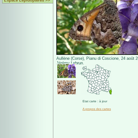
Espace Lépidoptères >>
Aullène (Corse), Pianu di Coscione, 24 août 
Jérémy Lebrun.
Etat carte : à jour
A propos des cartes