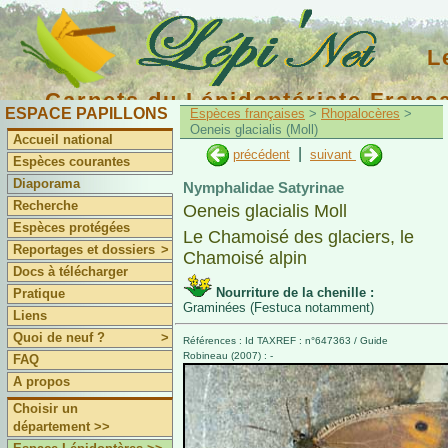
L
Carnets du Lépidoptériste Franç
ESPACE PAPILLONS
Espèces françaises
>
Rhopalocères
>
Oeneis glacialis (Moll)
Accueil national
|
précédent
suivant
Espèces courantes
Diaporama
Nymphalidae Satyrinae
Recherche
Oeneis glacialis Moll
Espèces protégées
Le Chamoisé des glaciers, le
Reportages et dossiers
>
Chamoisé alpin
Docs à télécharger
Nourriture de la chenille :
Pratique
Graminées (Festuca notamment)
Liens
Quoi de neuf ?
>
Références : Id TAXREF : n°647363 / Guide
Robineau (2007) : -
FAQ
A propos
Choisir un
département >>