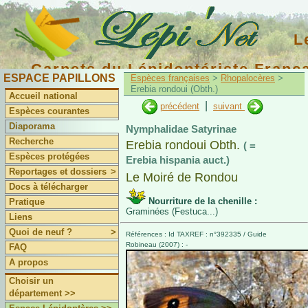
L
Carnets du Lépidoptériste Franç
ESPACE PAPILLONS
Espèces françaises
>
Rhopalocères
>
Erebia rondoui (Obth.)
Accueil national
|
précédent
suivant
Espèces courantes
Diaporama
Nymphalidae Satyrinae
Recherche
Erebia rondoui Obth.
( =
Espèces protégées
Erebia hispania auct.)
Reportages et dossiers
>
Le Moiré de Rondou
Docs à télécharger
Nourriture de la chenille :
Pratique
Graminées (Festuca...)
Liens
Quoi de neuf ?
>
Références : Id TAXREF : n°392335 / Guide
Robineau (2007) : -
FAQ
A propos
Choisir un
département >>