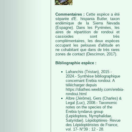
Commentaires :
Cette espèce a été
séparée d'E. hispania Butler, taxon
endémique de la Sierra Nevada
(Espagne). Dans les Pyrénées, les
aires de répartition de rondoui et
cassioides sont très
complémentaires, les deux espèces
occupant les pelouses d'altitude en
ne cohabitant que dans de très rares
zones de contact (Descimon, 2017).
Bibliographie espèce :
Lafranchis (Tristan), 2015 -
2024.- Synthèse bibliographique
concernant Erebia rondoui. A
télécharger depuis
https://diatheo.weebly.com/erebia-
rondoui.html
Albre (Jérôme), Gers (Charles) &
Legal (Luc), 2008.- Taxonomic
notes on the species of the
Erebia tyndarus group
(Lepidoptera, Nymphalidae,
Satyridae). Lépidoptères- Revue
des Lépidoptéristes de France,
vol. 17- N°39 : 12 - 28.