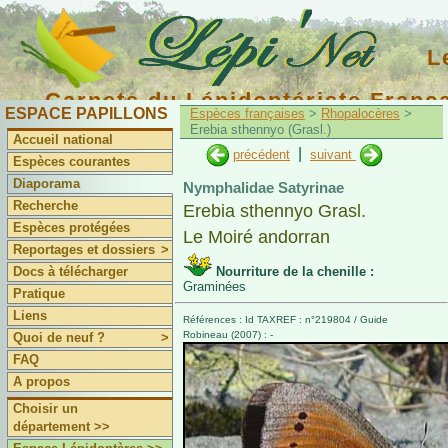
L
Carnets du Lépidoptériste Franç
ESPACE PAPILLONS
Espèces françaises
>
Rhopalocères
>
Erebia sthennyo (Grasl.)
Accueil national
|
précédent
suivant
Espèces courantes
Diaporama
Nymphalidae Satyrinae
Recherche
Erebia sthennyo Grasl.
Espèces protégées
Le Moiré andorran
Reportages et dossiers
>
Docs à télécharger
Nourriture de la chenille :
Graminées
Pratique
Liens
Références : Id TAXREF : n°219804 / Guide
Robineau (2007) : -
Quoi de neuf ?
>
FAQ
A propos
Choisir un
département >>