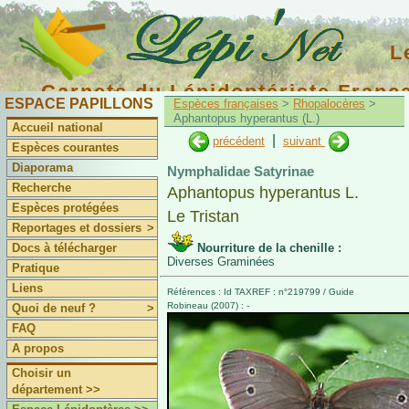
L
Carnets du Lépidoptériste Franç
ESPACE PAPILLONS
Espèces françaises
>
Rhopalocères
>
Aphantopus hyperantus (L.)
Accueil national
|
précédent
suivant
Espèces courantes
Diaporama
Nymphalidae Satyrinae
Recherche
Aphantopus hyperantus L.
Espèces protégées
Le Tristan
Reportages et dossiers
>
Docs à télécharger
Nourriture de la chenille :
Diverses Graminées
Pratique
Liens
Références : Id TAXREF : n°219799 / Guide
Robineau (2007) : -
Quoi de neuf ?
>
FAQ
A propos
Choisir un
département >>