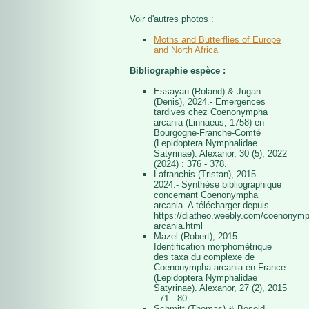
Voir d'autres photos :
Moths and Butterflies of Europe
and North Africa
Bibliographie espèce :
Essayan (Roland) & Jugan
(Denis), 2024.- Emergences
tardives chez Coenonympha
arcania (Linnaeus, 1758) en
Bourgogne-Franche-Comté
(Lepidoptera Nymphalidae
Satyrinae). Alexanor, 30 (5), 2022
(2024) : 376 - 378.
Lafranchis (Tristan), 2015 -
2024.- Synthèse bibliographique
concernant Coenonympha
arcania. A télécharger depuis
https://diatheo.weebly.com/coenonym
arcania.html
Mazel (Robert), 2015.-
Identification morphométrique
des taxa du complexe de
Coenonympha arcania en France
(Lepidoptera Nymphalidae
Satyrinae). Alexanor, 27 (2), 2015
: 71 - 80.
Schmitt (Thomas) & Besold