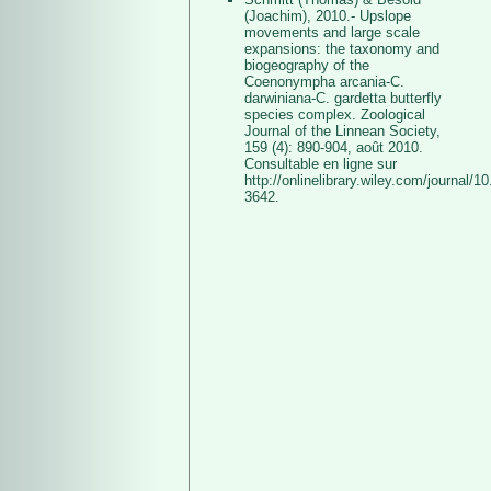
(Joachim), 2010.- Upslope
movements and large scale
expansions: the taxonomy and
biogeography of the
Coenonympha arcania-C.
darwiniana-C. gardetta butterfly
species complex. Zoological
Journal of the Linnean Society,
159 (4): 890-904, août 2010.
Consultable en ligne sur
http://onlinelibrary.wiley.com/journa
3642.