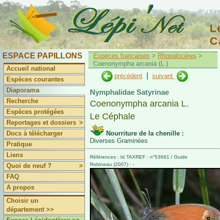
L
C
du Lépidoptériste Français
ESPACE PAPILLONS
Espèces françaises
>
Rhopalocères
>
Coenonympha arcania (L.)
Accueil national
|
précédent
suivant
Espèces courantes
Diaporama
Nymphalidae Satyrinae
Recherche
Coenonympha arcania L.
Espèces protégées
Le Céphale
Reportages et dossiers
>
Docs à télécharger
Nourriture de la chenille :
Diverses Graminées
Pratique
Liens
Références : Id TAXREF : n°53661 / Guide
Robineau (2007) : -
Quoi de neuf ?
>
FAQ
A propos
Choisir un
département >>