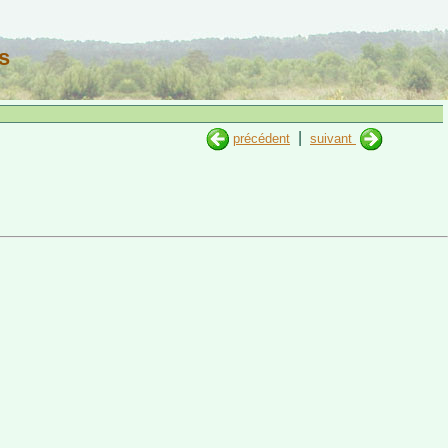
s
|
précédent
suivant