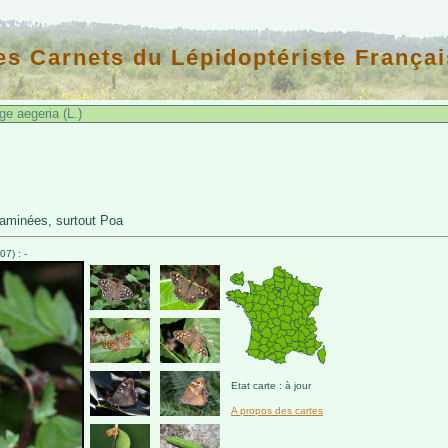
es Carnets du Lépidoptériste Françai
e aegeria (L.)
aminées, surtout Poa
7) : -
Etat carte : à jour
A propos des cartes