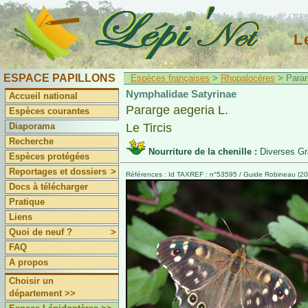
L
ESPACE PAPILLONS
Espèces françaises
>
Rhopalocères
> Pararg
Nymphalidae Satyrinae
Accueil national
Pararge aegeria L.
Espèces courantes
Diaporama
Le Tircis
Recherche
Nourriture de la chenille :
Diverses Gr
Espèces protégées
Reportages et dossiers
>
Références : Id TAXREF : n°53595 / Guide Robineau (200
Docs à télécharger
Pratique
Liens
Quoi de neuf ?
>
FAQ
A propos
Choisir un
département >>