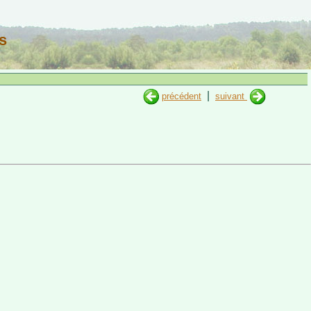
s
|
précédent
suivant