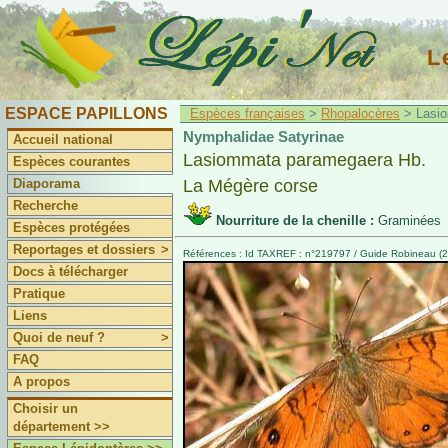
L
ESPACE PAPILLONS
Espèces françaises
>
Rhopalocères
> Lasio
Nymphalidae Satyrinae
Accueil national
Lasiommata paramegaera Hb.
Espèces courantes
Diaporama
La Mégère corse
Recherche
Nourriture de la chenille :
Graminées
Espèces protégées
Reportages et dossiers
>
Références : Id TAXREF : n°219797 / Guide Robineau (20
Docs à télécharger
Pratique
Liens
Quoi de neuf ?
>
FAQ
A propos
Choisir un
département >>