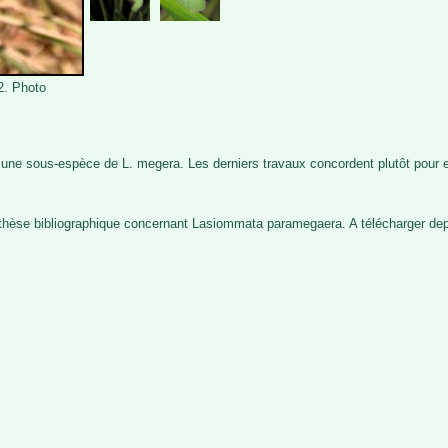
2. Photo
ne sous-espèce de L. megera. Les derniers travaux concordent plutôt pour en
ynthèse bibliographique concernant Lasiommata paramegaera. A télécharger d