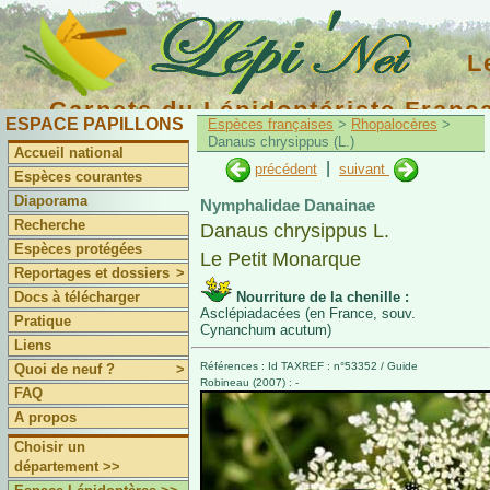
L
Carnets du Lépidoptériste Franç
ESPACE PAPILLONS
Espèces françaises
>
Rhopalocères
>
Danaus chrysippus (L.)
Accueil national
|
précédent
suivant
Espèces courantes
Diaporama
Nymphalidae Danainae
Recherche
Danaus chrysippus L.
Espèces protégées
Le Petit Monarque
Reportages et dossiers
>
Docs à télécharger
Nourriture de la chenille :
Asclépiadacées (en France, souv.
Pratique
Cynanchum acutum)
Liens
Références : Id TAXREF : n°53352 / Guide
Quoi de neuf ?
>
Robineau (2007) : -
FAQ
A propos
Choisir un
département >>