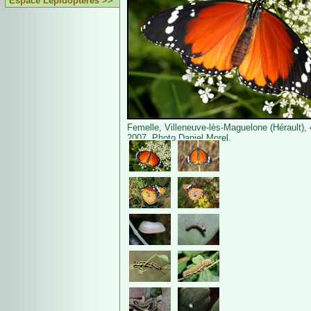
Espace Lépidoptères >>
Femelle, Villeneuve-lès-Maguelone (Hérault), 
2007. Photo Daniel Morel.