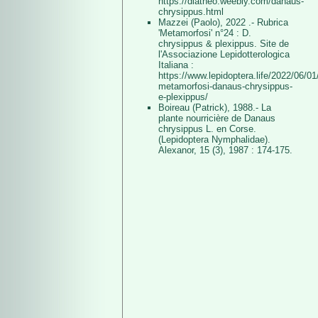
https://diatheo.weebly.com/danaus-
chrysippus.html
Mazzei (Paolo), 2022 .- Rubrica
'Metamorfosi' n°24 : D.
chrysippus & plexippus. Site de
l'Associazione Lepidotterologica
Italiana :
https://www.lepidoptera.life/2022/06/01/
metamorfosi-danaus-chrysippus-
e-plexippus/
Boireau (Patrick), 1988.- La
plante nourricière de Danaus
chrysippus L. en Corse.
(Lepidoptera Nymphalidae).
Alexanor, 15 (3), 1987 : 174-175.