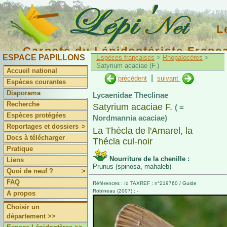
L
Carnets du Lépidoptériste Franç
ESPACE PAPILLONS
Espèces françaises
>
Rhopalocères
>
Satyrium acaciae (F.)
Accueil national
|
précédent
suivant
Espèces courantes
Diaporama
Lycaenidae Theclinae
Recherche
Satyrium acaciae F.
( =
Espèces protégées
Nordmannia acaciae)
Reportages et dossiers
>
La Thécla de l'Amarel, la
Docs à télécharger
Thécla cul-noir
Pratique
Nourriture de la chenille :
Liens
Prunus (spinosa, mahaleb)
Quoi de neuf ?
>
FAQ
Références : Id TAXREF : n°219760 / Guide
Robineau (2007) : -
A propos
Choisir un
département >>