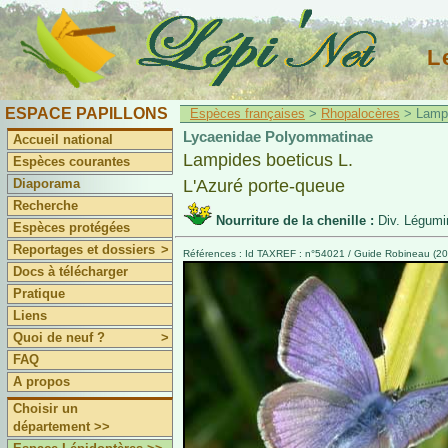
L
ESPACE PAPILLONS
Espèces françaises
>
Rhopalocères
> Lampi
Lycaenidae Polyommatinae
Accueil national
Lampides boeticus L.
Espèces courantes
Diaporama
L'Azuré porte-queue
Recherche
Nourriture de la chenille :
Div. Légum
Espèces protégées
Reportages et dossiers
>
Références : Id TAXREF : n°54021 / Guide Robineau (200
Docs à télécharger
Pratique
Liens
Quoi de neuf ?
>
FAQ
A propos
Choisir un
département >>