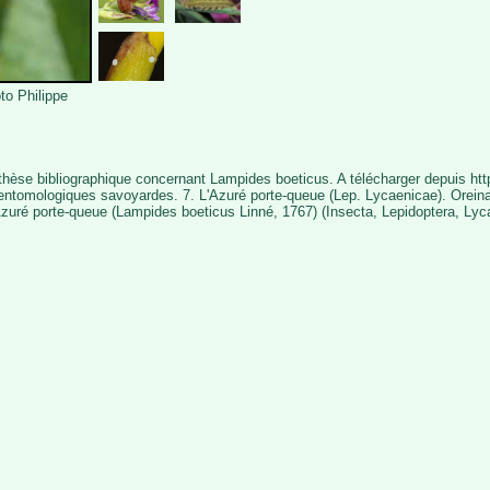
to Philippe
nthèse bibliographique concernant Lampides boeticus. A télécharger depuis ht
entomologiques savoyardes. 7. L'Azuré porte-queue (Lep. Lycaenicae). Oreina 
'Azuré porte-queue (Lampides boeticus Linné, 1767) (Insecta, Lepidoptera, Lyc