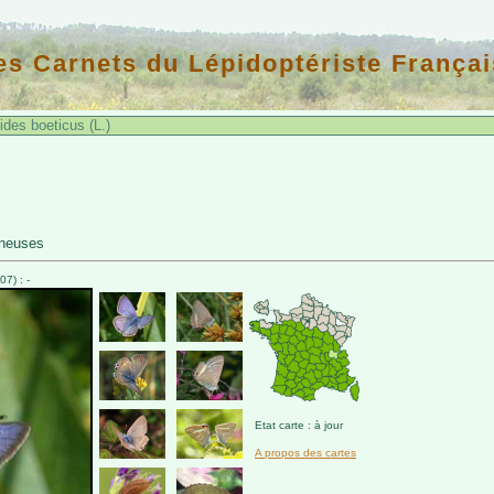
es Carnets du Lépidoptériste Françai
des boeticus (L.)
ineuses
7) : -
Etat carte : à jour
A propos des cartes