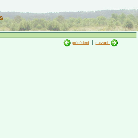
s
|
précédent
suivant