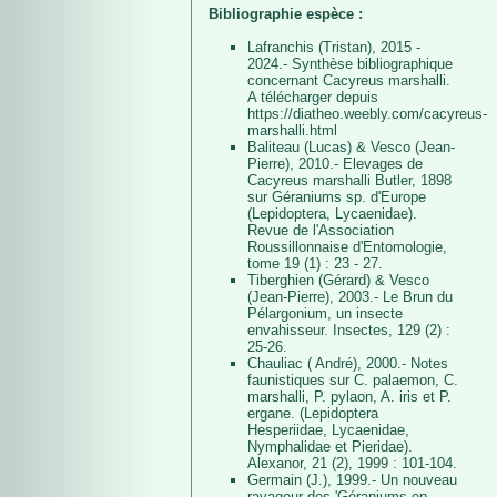
Bibliographie espèce :
Lafranchis (Tristan), 2015 -
2024.- Synthèse bibliographique
concernant Cacyreus marshalli.
A télécharger depuis
https://diatheo.weebly.com/cacyreus-
marshalli.html
Baliteau (Lucas) & Vesco (Jean-
Pierre), 2010.- Elevages de
Cacyreus marshalli Butler, 1898
sur Géraniums sp. d'Europe
(Lepidoptera, Lycaenidae).
Revue de l'Association
Roussillonnaise d'Entomologie,
tome 19 (1) : 23 - 27.
Tiberghien (Gérard) & Vesco
(Jean-Pierre), 2003.- Le Brun du
Pélargonium, un insecte
envahisseur. Insectes, 129 (2) :
25-26.
Chauliac ( André), 2000.- Notes
faunistiques sur C. palaemon, C.
marshalli, P. pylaon, A. iris et P.
ergane. (Lepidoptera
Hesperiidae, Lycaenidae,
Nymphalidae et Pieridae).
Alexanor, 21 (2), 1999 : 101-104.
Germain (J.), 1999.- Un nouveau
ravageur des 'Géraniums en