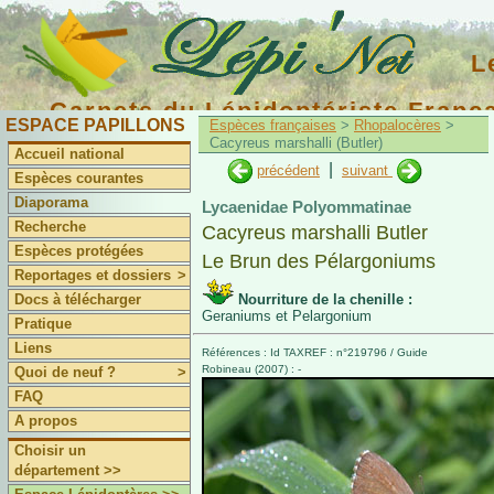
L
Carnets du Lépidoptériste Franç
ESPACE PAPILLONS
Espèces françaises
>
Rhopalocères
>
Cacyreus marshalli (Butler)
Accueil national
|
précédent
suivant
Espèces courantes
Diaporama
Lycaenidae Polyommatinae
Recherche
Cacyreus marshalli Butler
Espèces protégées
Le Brun des Pélargoniums
Reportages et dossiers
>
Docs à télécharger
Nourriture de la chenille :
Geraniums et Pelargonium
Pratique
Liens
Références : Id TAXREF : n°219796 / Guide
Robineau (2007) : -
Quoi de neuf ?
>
FAQ
A propos
Choisir un
département >>