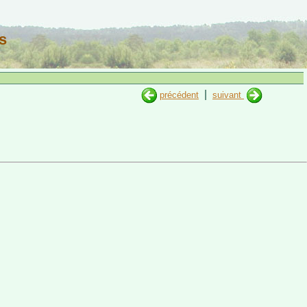
s
|
précédent
suivant