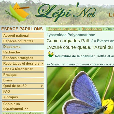
L
ESPACE PAPILLONS
Espèces françaises
>
Rhopalocères
> Cupido
Lycaenidae Polyommatinae
Accueil national
Cupido argiades Pall.
( = Everes a
Espèces courantes
Diaporama
L'Azuré courte-queue, l'Azuré du 
Recherche
Nourriture de la chenille :
Trèfles et 
Espèces protégées
Reportages et dossiers
>
Références : Id TAXREF : n°219793 / Guide Robineau (20
Docs à télécharger
Pratique
Liens
Quoi de neuf ?
>
FAQ
A propos
Choisir un
département >>