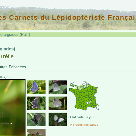
es Carnets du Lépidoptériste Françai
 argiades (Pall.)
rgiades)
Trèfle
autres Fabacées
07) : -
Etat carte : à jour
A propos des cartes