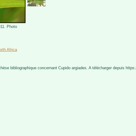
011. Photo
rth Africa
nthèse bibliographique concernant Cupido argiades. A télécharger depuis https