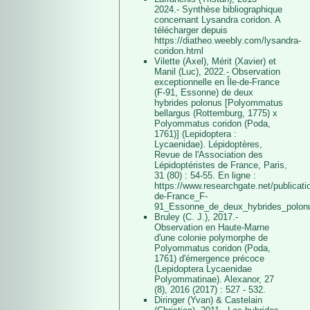
2024.- Synthèse bibliographique
concernant Lysandra coridon. A
télécharger depuis
https://diatheo.weebly.com/lysandra-
coridon.html
Vilette (Axel), Mérit (Xavier) et
Manil (Luc), 2022.- Observation
exceptionnelle en Île-de-France
(F-91, Essonne) de deux
hybrides polonus [Polyommatus
bellargus (Rottemburg, 1775) x
Polyommatus coridon (Poda,
1761)] (Lepidoptera :
Lycaenidae). Lépidoptères,
Revue de l'Association des
Lépidoptéristes de France, Paris,
31 (80) : 54-55. En ligne :
https://www.researchgate.net/publicat
de-France_F-
91_Essonne_de_deux_hybrides_polon
Bruley (C. J.), 2017.-
Observation en Haute-Marne
d'une colonie polymorphe de
Polyommatus coridon (Poda,
1761) d'émergence précoce
(Lepidoptera Lycaenidae
Polyommatinae). Alexanor, 27
(8), 2016 (2017) : 527 - 532.
Diringer (Yvan) & Castelain