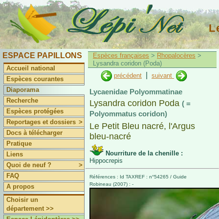
L
ESPACE PAPILLONS
Espèces françaises
>
Rhopalocères
>
Lysandra coridon (Poda)
Accueil national
|
précédent
suivant
Espèces courantes
Diaporama
Lycaenidae Polyommatinae
Recherche
Lysandra coridon Poda
( =
Espèces protégées
Polyommatus coridon)
Reportages et dossiers
>
Le Petit Bleu nacré, l'Argus
Docs à télécharger
bleu-nacré
Pratique
Nourriture de la chenille :
Liens
Hippocrepis
Quoi de neuf ?
>
FAQ
Références : Id TAXREF : n°54265 / Guide
Robineau (2007) : -
A propos
Choisir un
département >>