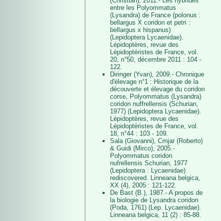
(Christian), 2011.- Les hybrides
entre les Polyommatus
(Lysandra) de France (polonus :
bellargus X coridon et petri :
bellargus x hispanus)
(Lepidoptera Lycaenidae).
Lépidoptères, revue des
Lépidoptéristes de France, vol.
20, n°50, décembre 2011 : 104 -
122.
Diringer (Yvan), 2009.- Chronique
d'élevage n°1 : Historique de la
découverte et élevage du coridon
corse, Polyommatus (Lysandra)
coridon nuffrellensis (Schurian,
1977) (Lepidoptera Lycaenidae).
Lépidoptères, revue des
Lépidoptéristes de France, vol.
18, n°44 : 103 - 109.
Sala (Giovanni), Crnjar (Roberto)
& Guidi (Mirco), 2005.-
Polyommatus coridon
nufrellensis Schurian, 1977
(Lepidoptera : Lycaenidae)
rediscovered. Linneana belgica,
XX (4), 2005 : 121-122.
De Bast (B.), 1987.- A propos de
la biologie de Lysandra coridon
(Poda, 1761) (Lep. Lycaenidae).
Linneana belgica, 11 (2) : 85-88.